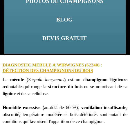
PHOTOS DE CHAMPIGNONS
BLOG
DEVIS GRATUIT
DIAGNOSTIC MÉRULE À WIRWIGNES (62240) :
DÉTECTION DES CHAMPIGNONS DU BOIS
La
mérule
(
Serpula lacrymans
) est un
champignon lignivore
redoutable qui ronge la
structure du bois
en se nourrissant de sa
lignine
et de sa cellulose.
Humidité excessive
(au-delà de 60 %),
ventilation insuffisante
,
obscurité, température modérée et bois détériorés sont autant de
conditions qui favorisent l'apparition de ce champignon.