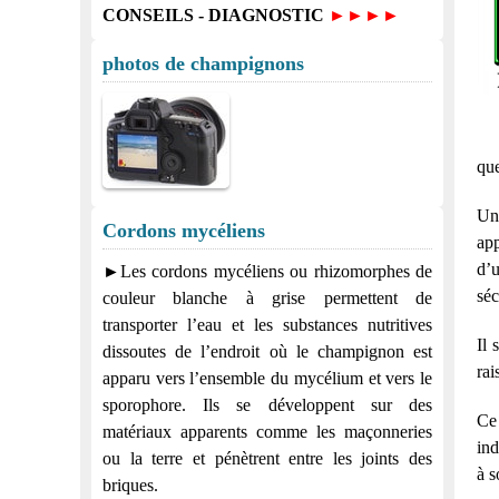
CONSEILS - DIAGNOSTIC
►►►►
photos de champignons
que
Un 
Cordons mycéliens
app
d’u
►Les cordons mycéliens ou rhizomorphes de
séc
couleur blanche à grise permettent de
transporter l’eau et les substances nutritives
Il 
dissoutes de l’endroit où le champignon est
rai
apparu vers l’ensemble du mycélium et vers le
sporophore. Ils se développent sur des
Ce
matériaux apparents comme les maçonneries
ind
ou la terre et pénètrent entre les joints des
à s
briques.