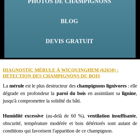
PHOTOS DE CHAMPIGNONS
BLOG
DEVIS GRATUIT
DIAGNOSTIC MÉRULE À WICQUINGHEM (62650) :
DÉTECTION DES CHAMPIGNONS DU BOIS
La
mérule
est le plus destructeur des
champignons lignivores
: elle
dégrade en profondeur la
paroi du bois
en assimilant sa
lignine
,
jusqu'à compromettre la solidité du bâti.
Humidité excessive
(au-delà de 60 %),
ventilation insuffisante
,
obscurité, température modérée et bois détériorés sont autant de
conditions qui favorisent l'apparition de ce champignon.