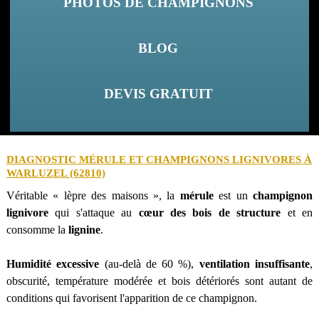
PHOTOS DE CHAMPIGNONS
BLOG
DEVIS GRATUIT
DIAGNOSTIC MÉRULE ET CHAMPIGNONS LIGNIVORES À
WARLUZEL (62810)
Véritable « lèpre des maisons », la
mérule
est un
champignon
lignivore
qui s'attaque au
cœur des bois de structure
et en
consomme la
lignine
.
Humidité excessive
(au-delà de 60 %),
ventilation insuffisante
,
obscurité, température modérée et bois détériorés sont autant de
conditions qui favorisent l'apparition de ce champignon.