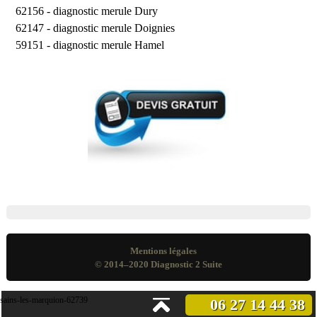
62156 -
diagnostic merule Dury
62147 -
diagnostic merule Doignies
59151 -
diagnostic merule Hamel
Mentions légales
© 2014–2020
Diagnostic 2 Suite
sains-les-marquion-62739
06 27 14 44 38