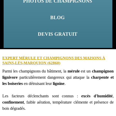
PHOTOS DE CHAMPIGNONS
BLOG
DEVIS GRATUIT
EXPERT MÉRULE ET CHAMPIGNONS DES MAISONS À
SAINS-LÈS-MARQUION (62860)
Parmi les champignons du bâtiment, la
mérule
est un
champignon
lignivore
particulièrement dangereux qui attaque la
charpente et
les boiseries
en détruisant leur
lignine
.
Les facteurs déclenchants sont connus :
excès d'humidité
,
confinement
, faible aération, température clémente et présence de
bois dégradés.