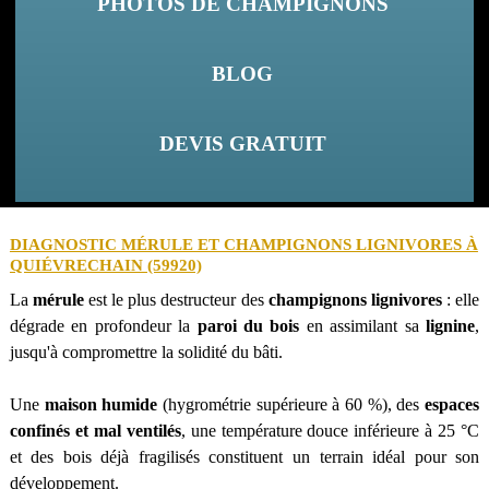
PHOTOS DE CHAMPIGNONS
BLOG
DEVIS GRATUIT
DIAGNOSTIC MÉRULE ET CHAMPIGNONS LIGNIVORES À
QUIÉVRECHAIN (59920)
La
mérule
est le plus destructeur des
champignons lignivores
: elle
dégrade en profondeur la
paroi du bois
en assimilant sa
lignine
,
jusqu'à compromettre la solidité du bâti.
Une
maison humide
(hygrométrie supérieure à 60 %), des
espaces
confinés et mal ventilés
, une température douce inférieure à 25 °C
et des bois déjà fragilisés constituent un terrain idéal pour son
développement.