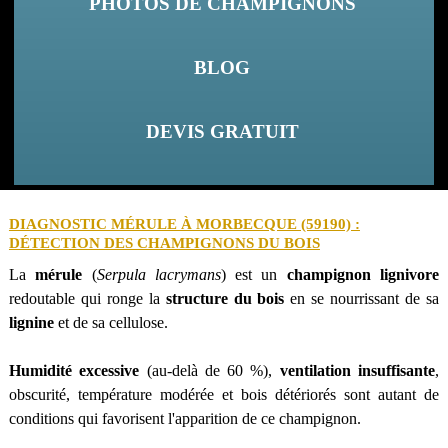
PHOTOS DE CHAMPIGNONS
BLOG
DEVIS GRATUIT
DIAGNOSTIC MÉRULE À MORBECQUE (59190) :
DÉTECTION DES CHAMPIGNONS DU BOIS
La
mérule
(
Serpula lacrymans
) est un
champignon lignivore
redoutable qui ronge la
structure du bois
en se nourrissant de sa
lignine
et de sa cellulose.
Humidité excessive
(au-delà de 60 %),
ventilation insuffisante
,
obscurité, température modérée et bois détériorés sont autant de
conditions qui favorisent l'apparition de ce champignon.