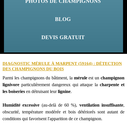
PHOTOS DE CHAMPIGNONS
BLOG
DEVIS GRATUIT
DIAGNOSTIC MÉRULE À MARPENT (59164) : DÉTECTION
DES CHAMPIGNONS DU BOIS
Parmi les champignons du bâtiment, la
mérule
est un
champignon
lignivore
particulièrement dangereux qui attaque la
charpente et
les boiseries
en détruisant leur
lignine
.
Humidité excessive
(au-delà de 60 %),
ventilation insuffisante
,
obscurité, température modérée et bois détériorés sont autant de
conditions qui favorisent l'apparition de ce champignon.