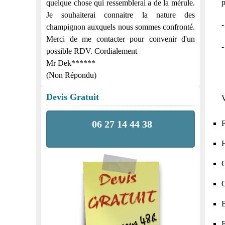
p
quelque chose qui ressemblerai a de la mérule.
Je souhaiterai connaitre la nature des
champignon auxquels nous sommes confronté.
Merci de me contacter pour convenir d'un
possible RDV. Cordialement
Mr Dek******
(Non Répondu)
Devis Gratuit
V
06 27 14 44 38
F
H
C
O
B
F