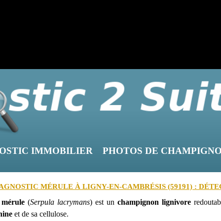
OSTIC IMMOBILIER
PHOTOS DE CHAMPIGN
AGNOSTIC MÉRULE À LIGNY-EN-CAMBRÉSIS (59191) : DÉT
a
mérule
(
Serpula lacrymans
) est un
champignon lignivore
redoutab
nine
et de sa cellulose.