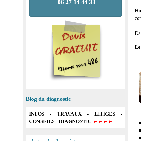
06 27 14 44 38
Hu
con
Da
Le
Blog du diagnostic
INFOS - TRAVAUX - LITIGES -
CONSEILS - DIAGNOSTIC
►►►►
■
■
■