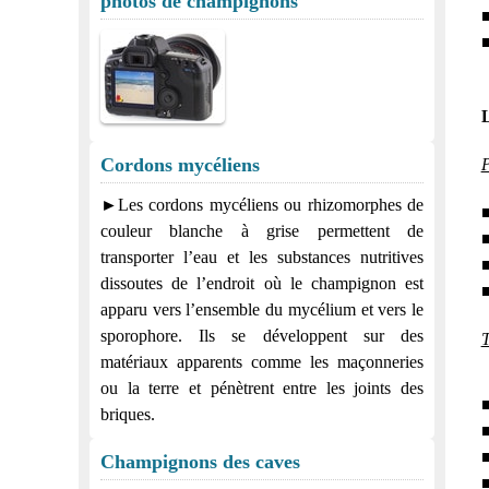
photos de champignons
■
■
L
Cordons mycéliens
P
►Les cordons mycéliens ou rhizomorphes de
■
couleur blanche à grise permettent de
■
transporter l’eau et les substances nutritives
■
dissoutes de l’endroit où le champignon est
■
apparu vers l’ensemble du mycélium et vers le
sporophore. Ils se développent sur des
T
matériaux apparents comme les maçonneries
ou la terre et pénètrent entre les joints des
■
briques.
■
■
Champignons des caves
■