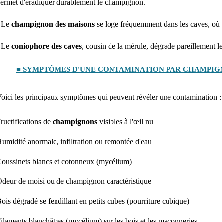
ermet d'éradiquer durablement le champignon.
- Le
champignon des maisons
se loge fréquemment dans les caves, où 
- Le
coniophore des caves
, cousin de la mérule, dégrade pareillement le
■ SYMPTÔMES D'UNE CONTAMINATION PAR CHAMPIGN
oici les principaux symptômes qui peuvent révéler une contamination :
ructifications de
champignons
visibles à l'œil nu
umidité anormale, infiltration ou remontée d'eau
oussinets blancs et cotonneux (mycélium)
deur de moisi ou de champignon caractéristique
ois dégradé se fendillant en petits cubes (pourriture cubique)
ilaments blanchâtres (mycélium) sur les bois et les maçonneries