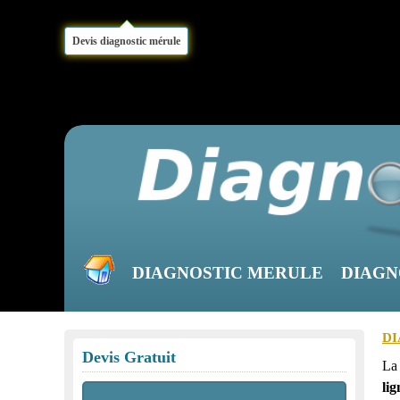
Devis diagnostic mérule
DIAGNOSTIC MERULE
DIAGN
DI
Devis Gratuit
L
lig