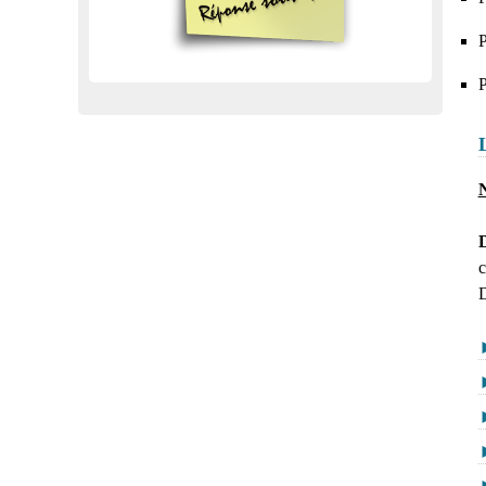
P
P
N
D
c
D