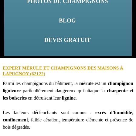
PHOTOS DE CHAMPIGNONS
BLOG
DEVIS GRATUIT
EXPERT MÉRULE ET CHAMPIGNONS DES MAISONS À
LAPUGNOY (62122)
Parmi les champignons du bâtiment, la
mérule
est un
champignon
lignivore
particulièrement dangereux qui attaque la
charpente et
les boiseries
en détruisant leur
lignine
.
Les facteurs déclenchants sont connus :
excès d'humidité
,
confinement
, faible aération, température clémente et présence de
bois dégradés.