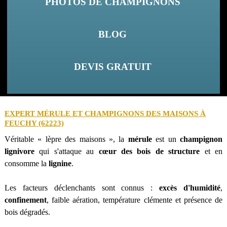
PHOTOS DE CHAMPIGNONS
BLOG
DEVIS GRATUIT
EXPERT MÉRULE ET CHAMPIGNONS DES MAISONS À
FEUCHY (62223)
Véritable « lèpre des maisons », la
mérule
est un
champignon
lignivore
qui s'attaque au
cœur des bois de structure
et en
consomme la
lignine
.
Les facteurs déclenchants sont connus :
excès d'humidité
,
confinement
, faible aération, température clémente et présence de
bois dégradés.