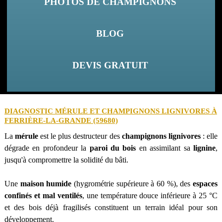
PHOTOS DE CHAMPIGNONS
BLOG
DEVIS GRATUIT
DIAGNOSTIC MÉRULE ET CHAMPIGNONS LIGNIVORES À
FERRIÈRE-LA-GRANDE (59680)
La
mérule
est le plus destructeur des
champignons lignivores
: elle
dégrade en profondeur la
paroi du bois
en assimilant sa
lignine
,
jusqu'à compromettre la solidité du bâti.
Une
maison humide
(hygrométrie supérieure à 60 %), des
espaces
confinés et mal ventilés
, une température douce inférieure à 25 °C
et des bois déjà fragilisés constituent un terrain idéal pour son
développement.