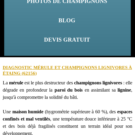
PHOTOS DE CHAMPIGNONS
BLOG
DEVIS GRATUIT
DIAGNOSTIC MÉRULE ET CHAMPIGNONS LIGNIVORES À
ÉTAING (62156)
La
mérule
est le plus destructeur des
champignons lignivores
: elle
dégrade en profondeur la
paroi du bois
en assimilant sa
lignine
,
jusqu'à compromettre la solidité du bâti.
Une
maison humide
(hygrométrie supérieure à 60 %), des
espaces
confinés et mal ventilés
, une température douce inférieure à 25 °C
et des bois déjà fragilisés constituent un terrain idéal pour son
développement.