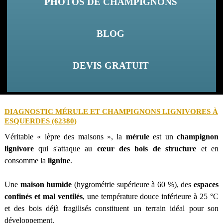
PHOTOS DE CHAMPIGNONS
BLOG
DEVIS GRATUIT
DIAGNOSTIC MÉRULE ET CHAMPIGNONS LIGNIVORES À
ESQUERDES (62380)
Véritable « lèpre des maisons », la
mérule
est un
champignon
lignivore
qui s'attaque au
cœur des bois de structure
et en
consomme la
lignine
.
Une
maison humide
(hygrométrie supérieure à 60 %), des
espaces
confinés et mal ventilés
, une température douce inférieure à 25 °C
et des bois déjà fragilisés constituent un terrain idéal pour son
développement.