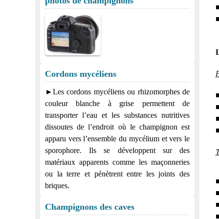
photos de champignons
■
■
L
Cordons mycéliens
P
►Les cordons mycéliens ou rhizomorphes de
■
couleur blanche à grise permettent de
■
transporter l’eau et les substances nutritives
■
dissoutes de l’endroit où le champignon est
■
apparu vers l’ensemble du mycélium et vers le
sporophore. Ils se développent sur des
T
matériaux apparents comme les maçonneries
ou la terre et pénètrent entre les joints des
■
briques.
■
■
Champignons des caves
■