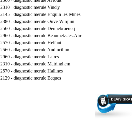
62560 -
diagnostic merule Avroult
62310 -
diagnostic merule Vincly
62145 -
diagnostic merule Enquin-les-Mines
62380 -
diagnostic merule Ouve-Wirquin
62560 -
diagnostic merule Dennebroeucq
62960 -
diagnostic merule Beaumetz-les-Aire
62570 -
diagnostic merule Helfaut
62560 -
diagnostic merule Audincthun
62960 -
diagnostic merule Laires
62310 -
diagnostic merule Matringhem
62570 -
diagnostic merule Hallines
62129 -
diagnostic merule Ecques