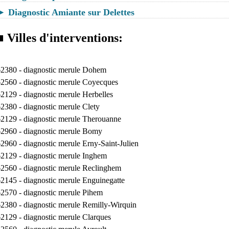
► Diagnostic Amiante sur Delettes
■ Villes d'interventions:
62380 -
diagnostic merule Dohem
62560 -
diagnostic merule Coyecques
62129 -
diagnostic merule Herbelles
62380 -
diagnostic merule Clety
62129 -
diagnostic merule Therouanne
62960 -
diagnostic merule Bomy
62960 -
diagnostic merule Erny-Saint-Julien
62129 -
diagnostic merule Inghem
62560 -
diagnostic merule Reclinghem
62145 -
diagnostic merule Enguinegatte
62570 -
diagnostic merule Pihem
62380 -
diagnostic merule Remilly-Wirquin
62129 -
diagnostic merule Clarques