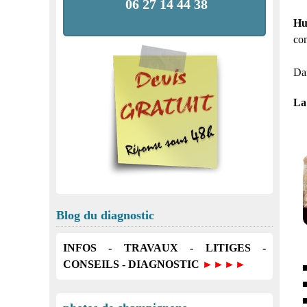
06 27 14 44 38
Hu
con
Dan
La 
Blog du diagnostic
INFOS - TRAVAUX - LITIGES -
CONSEILS - DIAGNOSTIC
►►►►
■
■
■