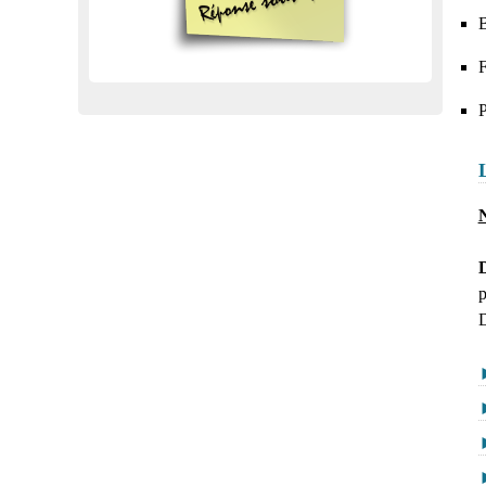
B
F
P
N
D
p
D