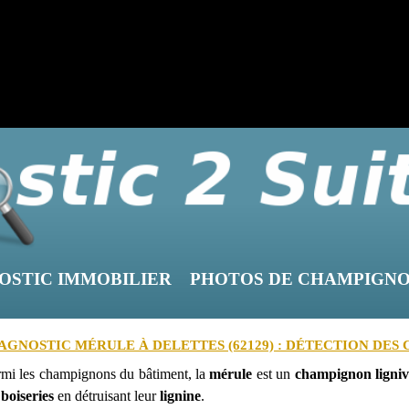
OSTIC IMMOBILIER
PHOTOS DE CHAMPIGN
AGNOSTIC MÉRULE À DELETTES (62129) : DÉTECTION DES
rmi les champignons du bâtiment, la
mérule
est un
champignon ligni
 boiseries
en détruisant leur
lignine
.