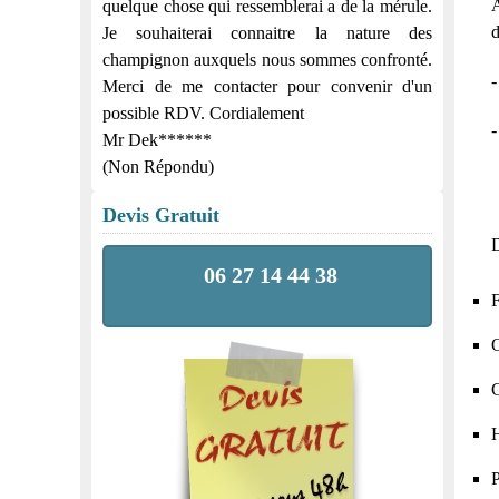
quelque chose qui ressemblerai a de la mérule.
d
Je souhaiterai connaitre la nature des
champignon auxquels nous sommes confronté.
-
Merci de me contacter pour convenir d'un
possible RDV. Cordialement
-
Mr Dek******
(Non Répondu)
Devis Gratuit
D
06 27 14 44 38
F
O
C
H
P