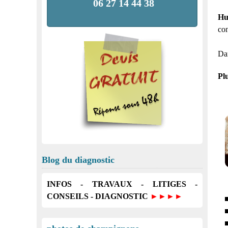
06 27 14 44 38
Hu
con
Dan
Pl
Blog du diagnostic
INFOS - TRAVAUX - LITIGES -
CONSEILS - DIAGNOSTIC
►►►►
■
■
■