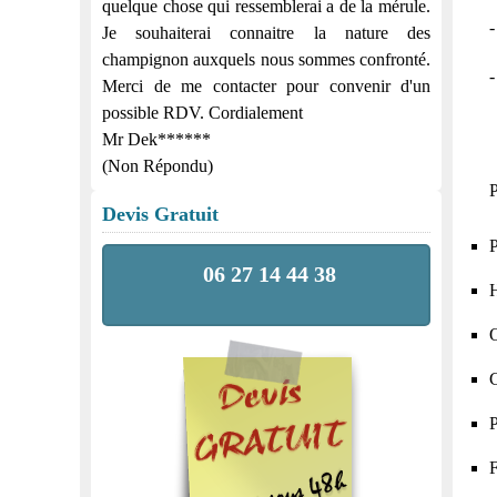
quelque chose qui ressemblerai a de la mérule.
Je souhaiterai connaitre la nature des
champignon auxquels nous sommes confronté.
-
Merci de me contacter pour convenir d'un
possible RDV. Cordialement
Mr Dek******
(Non Répondu)
P
Devis Gratuit
P
06 27 14 44 38
H
O
C
P
F