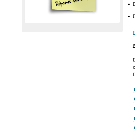
B
F
N
D
c
D