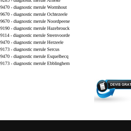
59285 -
diagnostic merule Arneke
59470 -
diagnostic merule Wormhout
59670 -
diagnostic merule Ochtezeele
59670 -
diagnostic merule Noordpeene
59190 -
diagnostic merule Hazebrouck
59114 -
diagnostic merule Steenvoorde
59470 -
diagnostic merule Herzeele
59173 -
diagnostic merule Sercus
59470 -
diagnostic merule Esquelbecq
59173 -
diagnostic merule Ebblinghem