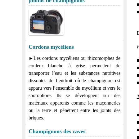
photos de champignons
■
■
L
Cordons mycéliens
P
►Les cordons mycéliens ou rhizomorphes de
■
couleur blanche à grise permettent de
■
transporter l’eau et les substances nutritives
■
dissoutes de l’endroit où le champignon est
■
apparu vers l’ensemble du mycélium et vers le
sporophore. Ils se développent sur des
T
matériaux apparents comme les maçonneries
ou la terre et pénètrent entre les joints des
■
briques.
■
■
Champignons des caves
■