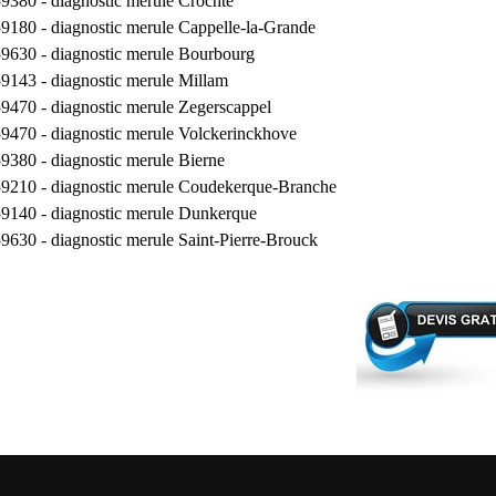
59380 -
diagnostic merule Crochte
59180 -
diagnostic merule Cappelle-la-Grande
59630 -
diagnostic merule Bourbourg
59143 -
diagnostic merule Millam
59470 -
diagnostic merule Zegerscappel
59470 -
diagnostic merule Volckerinckhove
59380 -
diagnostic merule Bierne
59210 -
diagnostic merule Coudekerque-Branche
59140 -
diagnostic merule Dunkerque
59630 -
diagnostic merule Saint-Pierre-Brouck