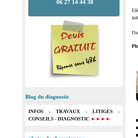
06 27 14 44 38
Ell
inf
Dan
Pl
Blog du diagnostic
INFOS - TRAVAUX - LITIGES -
CONSEILS - DIAGNOSTIC
►►►►
■
■
■