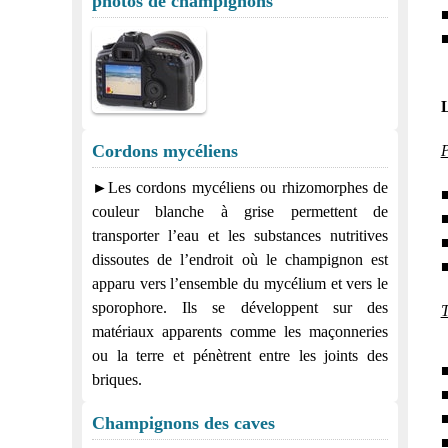
photos de champignons
■
■
L
Cordons mycéliens
P
►Les cordons mycéliens ou rhizomorphes de
■
couleur blanche à grise permettent de
■
transporter l’eau et les substances nutritives
■
dissoutes de l’endroit où le champignon est
■
apparu vers l’ensemble du mycélium et vers le
sporophore. Ils se développent sur des
T
matériaux apparents comme les maçonneries
ou la terre et pénètrent entre les joints des
■
briques.
■
■
Champignons des caves
■