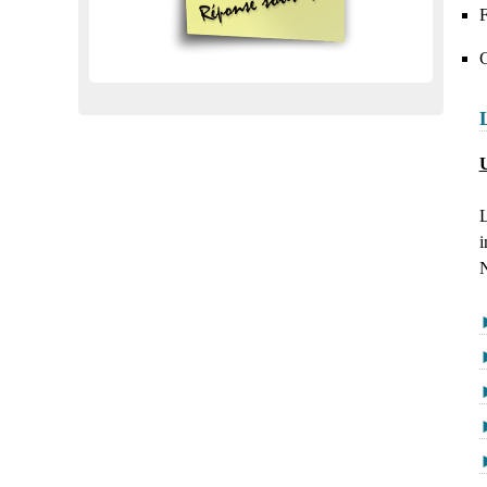
F
C
L
i
N