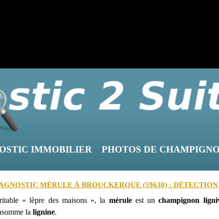
OSTIC IMMOBILIER
PHOTOS DE CHAMPIGN
AGNOSTIC MÉRULE À BROUCKERQUE (59630) : DÉTECTION
ritable « lèpre des maisons », la
mérule
est un
champignon ligni
nsomme la
lignine
.