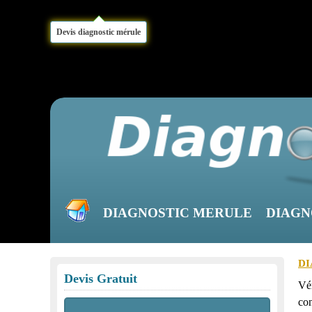
Devis diagnostic mérule
DIAGNOSTIC MERULE
DIAGN
DI
Devis Gratuit
Vé
co