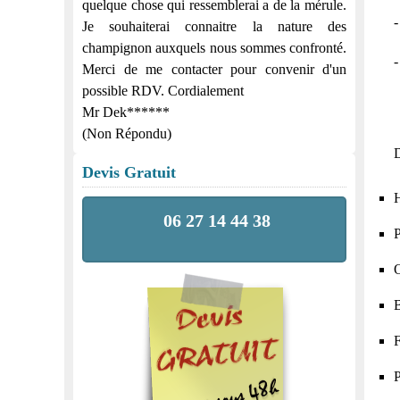
quelque chose qui ressemblerai a de la mérule.
-
Je souhaiterai connaitre la nature des
champignon auxquels nous sommes confronté.
-
Merci de me contacter pour convenir d'un
possible RDV. Cordialement
Mr Dek******
(Non Répondu)
D
Devis Gratuit
H
06 27 14 44 38
P
O
B
F
P