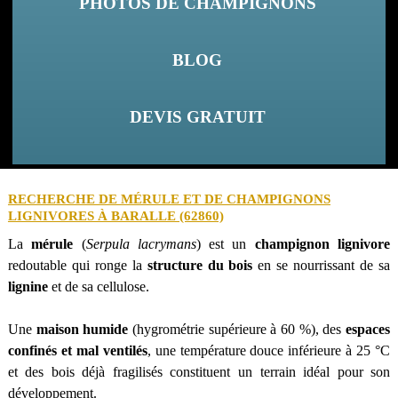
PHOTOS DE CHAMPIGNONS
BLOG
DEVIS GRATUIT
RECHERCHE DE MÉRULE ET DE CHAMPIGNONS
LIGNIVORES À BARALLE (62860)
La
mérule
(
Serpula lacrymans
) est un
champignon lignivore
redoutable qui ronge la
structure du bois
en se nourrissant de sa
lignine
et de sa cellulose.
Une
maison humide
(hygrométrie supérieure à 60 %), des
espaces
confinés et mal ventilés
, une température douce inférieure à 25 °C
et des bois déjà fragilisés constituent un terrain idéal pour son
développement.