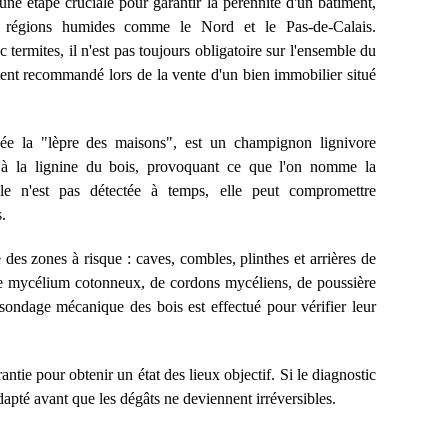
une étape cruciale pour garantir la pérennité d'un bâtiment,
es régions humides comme le Nord et le Pas-de-Calais.
 termites, il n'est pas toujours obligatoire sur l'ensemble du
tement recommandé lors de la vente d'un bien immobilier situé
ée la "lèpre des maisons", est un champignon lignivore
e à la lignine du bois, provoquant ce que l'on nomme la
lle n'est pas détectée à temps, elle peut compromettre
.
 des zones à risque : caves, combles, plinthes et arrières de
ce de mycélium cotonneux, de cordons mycéliens, de poussière
ondage mécanique des bois est effectué pour vérifier leur
ntie pour obtenir un état des lieux objectif. Si le diagnostic
 adapté avant que les dégâts ne deviennent irréversibles.