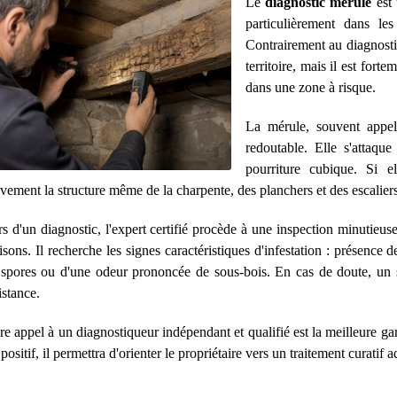
Le
diagnostic mérule
est 
particulièrement dans l
Contrairement au diagnostic
territoire, mais il est for
dans une zone à risque.
La mérule, souvent appel
redoutable. Elle s'attaqu
pourriture cubique. Si e
vement la structure même de la charpente, des planchers et des escaliers
s d'un diagnostic, l'expert certifié procède à une inspection minutieuse
isons. Il recherche les signes caractéristiques d'infestation : présen
spores ou d'une odeur prononcée de sous-bois. En cas de doute, un s
istance.
re appel à un diagnostiqueur indépendant et qualifié est la meilleure gara
 positif, il permettra d'orienter le propriétaire vers un traitement curatif