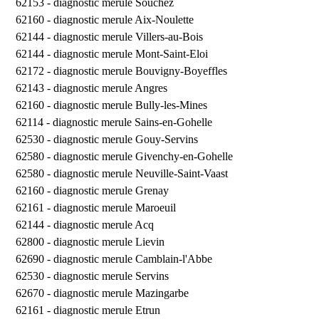
62153 -
diagnostic merule Souchez
62160 -
diagnostic merule Aix-Noulette
62144 -
diagnostic merule Villers-au-Bois
62144 -
diagnostic merule Mont-Saint-Eloi
62172 -
diagnostic merule Bouvigny-Boyeffles
62143 -
diagnostic merule Angres
62160 -
diagnostic merule Bully-les-Mines
62114 -
diagnostic merule Sains-en-Gohelle
62530 -
diagnostic merule Gouy-Servins
62580 -
diagnostic merule Givenchy-en-Gohelle
62580 -
diagnostic merule Neuville-Saint-Vaast
62160 -
diagnostic merule Grenay
62161 -
diagnostic merule Maroeuil
62144 -
diagnostic merule Acq
62800 -
diagnostic merule Lievin
62690 -
diagnostic merule Camblain-l'Abbe
62530 -
diagnostic merule Servins
62670 -
diagnostic merule Mazingarbe
62161 -
diagnostic merule Etrun